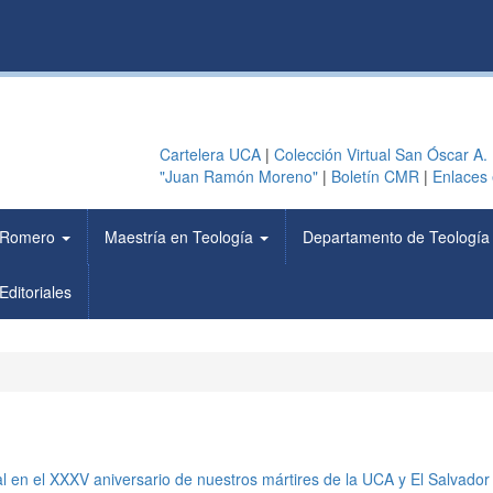
Cartelera UCA
|
Colección Virtual San Óscar A.
"Juan Ramón Moreno"
|
Boletín CMR
|
Enlaces 
 Romero
Maestría en Teología
Departamento de Teologí
Editoriales
 en el XXXV aniversario de nuestros mártires de la UCA y El Salvador