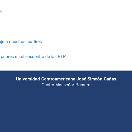
3
je a nuestros mártires
 pobres en el encuentro de las ETP
Universidad Centroamericana José Simeón Cañas
Centro Monseñor Romero