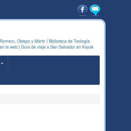
 Romero, Obispo y Mártir
|
Biblioteca de Teología
en la web
|
Guía de viaje a San Salvador en Kayak
a