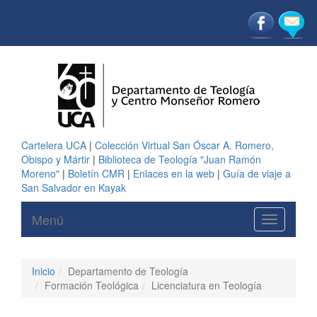
Cartelera UCA
|
Colección Virtual San Óscar A. Romero,
Obispo y Mártir
|
Biblioteca de Teología "Juan Ramón
Moreno"
|
Boletín CMR
|
Enlaces en la web
|
Guía de viaje a
San Salvador en Kayak
Menú
Toggle
navigation
Inicio
Departamento de Teología
Formación Teológica
Licenciatura en Teología