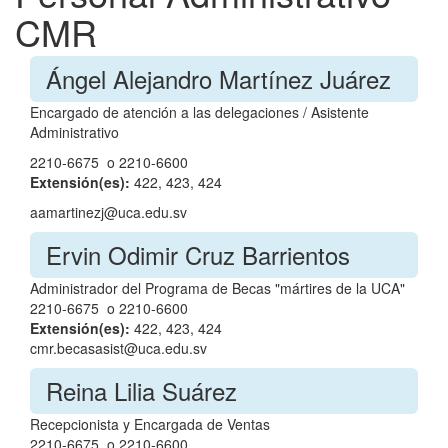
CMR
Ángel Alejandro Martínez Juárez
Encargado de atención a las delegaciones / Asistente
Administrativo
2210-6675 o 2210-6600
Extensión(es):
422, 423, 424
aamartinezj@uca.edu.sv
Ervin Odimir Cruz Barrientos
Administrador del Programa de Becas "mártires de la UCA"
2210-6675 o 2210-6600
Extensión(es):
422, 423, 424
cmr.becasasist@uca.edu.sv
Reina Lilia Suárez
Recepcionista y Encargada de Ventas
2210-6675 o 2210-6600