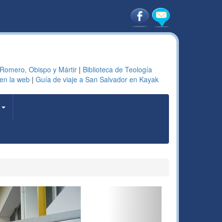
 Romero, Obispo y Mártir
|
Biblioteca de Teología
en la web
|
Guía de viaje a San Salvador en Kayak
a
Next