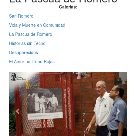
Galerías:
San Romero
Vida y Muerte en Comunidad
La Pascua de Romero
Historias sin Techo
Desaparecidos
El Amor no Tiene Rejas
Previous
Next