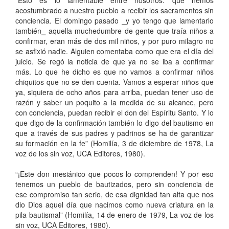
“Esto es lo lamentable entre nosotros: que hemos
acostumbrado a nuestro pueblo a recibir los sacramentos sin
conciencia. El domingo pasado ⎯y yo tengo que lamentarlo
también⎯ aquella muchedumbre de gente que traía niños a
confirmar, eran más de dos mil niños, y por puro milagro no
se asfixió nadie. Alguien comentaba como que era el día del
juicio. Se regó la noticia de que ya no se iba a confirmar
más. Lo que he dicho es que no vamos a confirmar niños
chiquitos que no se den cuenta. Vamos a esperar niños que
ya, siquiera de ocho años para arriba, puedan tener uso de
razón y saber un poquito a la medida de su alcance, pero
con conciencia, puedan recibir el don del Espíritu Santo. Y lo
que digo de la confirmación también lo digo del bautismo en
que a través de sus padres y padrinos se ha de garantizar
su formación en la fe” (Homilía, 3 de diciembre de 1978, La
voz de los sin voz, UCA Editores, 1980).
“¡Este don mesiánico que pocos lo comprenden! Y por eso
tenemos un pueblo de bautizados, pero sin conciencia de
ese compromiso tan serio, de esa dignidad tan alta que nos
dio Dios aquel día que nacimos como nueva criatura en la
pila bautismal” (Homilía, 14 de enero de 1979, La voz de los
sin voz, UCA Editores, 1980).