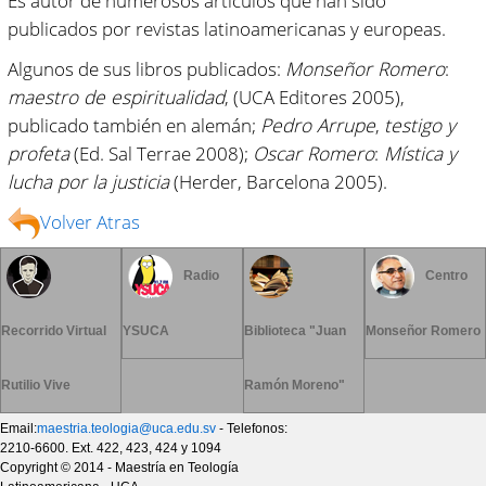
Es autor de numerosos artículos que han sido
publicados por revistas latinoamericanas y europeas.
Algunos de sus libros publicados:
Monseñor Romero
:
maestro de espiritualidad
, (UCA Editores 2005),
publicado también en alemán;
Pedro Arrupe
,
testigo y
profeta
(Ed. Sal Terrae 2008);
Oscar Romero
:
Mística y
lucha por la justicia
(Herder, Barcelona 2005).
Volver Atras
Radio
Centro
Recorrido Virtual
YSUCA
Biblioteca "Juan
Monseñor Romero
Rutilio Vive
Ramón Moreno"
Email:
maestria.teologia@uca.edu.sv
- Telefonos:
2210-6600. Ext. 422, 423, 424 y 1094
Copyright © 2014 - Maestría en Teología