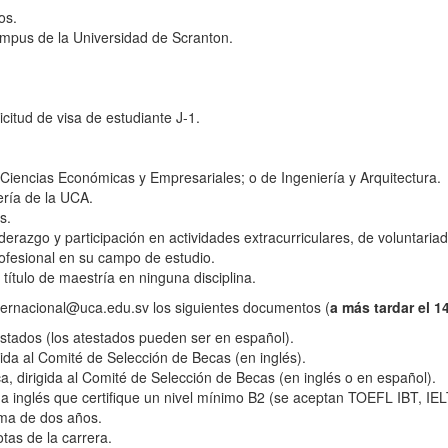
os.
ampus de la Universidad de Scranton.
citud de visa de estudiante J-1.
 Ciencias Económicas y Empresariales; o de Ingeniería y Arquitectura.
ería de la UCA.
s.
derazgo y participación en actividades extracurriculares, de voluntariad
rofesional en su campo de estudio.
ítulo de maestría en ninguna disciplina.
internacional@uca.edu.sv los siguientes documentos (
a más tardar el 1
estados (los atestados pueden ser en español).
gida al Comité de Selección de Becas (en inglés).
 dirigida al Comité de Selección de Becas (en inglés o en español).
 inglés que certifique un nivel mínimo B2 (se aceptan TOEFL IBT, IELT
ima de dos años.
otas de la carrera.